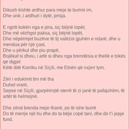
Dikush kishte ardhur para meje te burimi im,
Dhe unë, i ardhuri i dytë, prisja.
E ngriti kokën nga e pira, siç bëjnë lopët,
Dhe më vëzhgoi paksa, siç bëjnë lopët,
Dhe nëpërmjet buzëve të tij valëzoi gjuhën e ndarë, dhe u
mendua për një çast,
Dhe u përkul dhe piu prapë,
Bojëkaf si dheu, i artë si dheu nga brendësia e thellë e tokës
që digjet
Këtë ditë Korriku në Siçili, me Etnën që nxjerr tym.
Zëri i edukimit tim më tha
Duhet vrarë,
Sepse në Siçili, gjarpërinjtë sterrë të zi janë të pafajshëm, të
artët të helmojnë.
Dhe zërat brenda meje thanë, po të ishe burrë
Do të merrje një hu dhe do ta bëje copë tani, dhe do t’i jepje
fund.