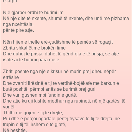
Gjarpri
Një gjarpër erdhi te burimi im
Në një ditë të nxehtë, shumë të nxehtë, dhe unë me pizhama
nga nxehtësia,
për të pirë atje.
Nën hijen e thellë erë-çuditshme të pemës së rogaçit
Zbrita shkallët me brokën time
Dhe duhej të prisja, duhet të qëndroja e të prisja, se atje
ishte ai te burimi para meje.
Zbriti poshtë nga një e krisur në murin prej dheu nëpër
errësirë
Dhe zvarriti lirësinë e tij të verdhë-bojëkafe me barkun e
butë poshtë, përmbi anës së burimit prej guri
Dhe vuri gushën mbi fundin e gurtë,
Dhe atje ku uji kishte rrjedhur nga rubineti, në një qartësi të
vogël,
Thithi me gojën e tij të drejtë,
Piu dhe e përçoi ngadalë përtej trysave të tij të drejta, në
trupin e tij të lirshëm e të gjatë,
Në heshtje.