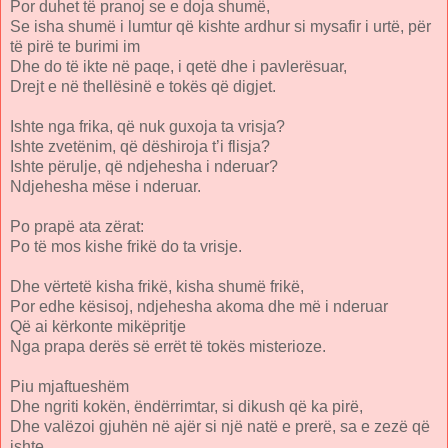
Por duhet të pranoj se e doja shumë,
Se isha shumë i lumtur që kishte ardhur si mysafir i urtë, për
të pirë te burimi im
Dhe do të ikte në paqe, i qetë dhe i pavlerësuar,
Drejt e në thellësinë e tokës që digjet.
Ishte nga frika, që nuk guxoja ta vrisja?
Ishte zvetënim, që dëshiroja t’i flisja?
Ishte përulje, që ndjehesha i nderuar?
Ndjehesha mëse i nderuar.
Po prapë ata zërat:
Po të mos kishe frikë do ta vrisje.
Dhe vërtetë kisha frikë, kisha shumë frikë,
Por edhe kësisoj, ndjehesha akoma dhe më i nderuar
Që ai kërkonte mikëpritje
Nga prapa derës së errët të tokës misterioze.
Piu mjaftueshëm
Dhe ngriti kokën, ëndërrimtar, si dikush që ka pirë,
Dhe valëzoi gjuhën në ajër si një natë e prerë, sa e zezë që
ishte,