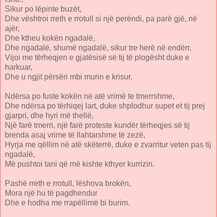
Sikur po lëpinte buzët,
Dhe vështroi rreth e rrotull si një perëndi, pa parë gjë, në
ajër,
Dhe ktheu kokën ngadalë,
Dhe ngadalë, shumë ngadalë, sikur tre herë në endërr,
Vijoi me tërheqjen e gjatësisë së tij të plogësht duke e
harkuar,
Dhe u ngjit përsëri mbi murin e krisur.
Ndërsa po fuste kokën në atë vrimë te tmerrshme,
Dhe ndërsa po tërhiqej lart, duke shplodhur supet et tij prej
gjarpri, dhe hyri më thellë,
Një farë tmerri, një farë proteste kundër tërheqjes së tij
brenda asaj vrime të llahtarshme të zezë,
Hyrja me qëllim në atë skëterrë, duke e zvarritur veten pas tij
ngadalë,
Më pushtoi tani që më kishte kthyer kurrizin.
Pashë rreth e rrotull, lëshova brokën,
Mora një hu të pagdhendur
Dhe e hodha me rrapëllimë bi burim.