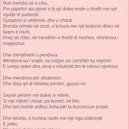
Nuk mendoj se e ciku,
Por papritur ajo pjesë e tij që dukej ende u drodh me një
ngutje të padenjë,
Gjarpëroi si vetëtimë, dhe u zhduk
Brenda vrimës së zezë, e krisura me një bulëzim dheu në
faqen e murit,
Drejt së cilës, në mesditën e thellë të heshtur, vështrova i
magjepsur.
Dhe menjëherë u pendova.
Mendova sa i vogël, sa vulgar, sa i poshtër ky veprim!
E urreja veten dhe zërat e edukimit tim të nëmur njerëzor.
Dhe mendova për albatrosin,
Dhe doja që të kthehej përsëri, gjarpri im.
Sepse përsëri më dukej si mbret,
Si një mbret i zbuar, pa kurorë, në ferr,
Dhe tani kishte ardhur koha për ta kurorëzuar prapë.
Dhe kështu, e humba rastin me një nga zotërinjtë
E jetës.